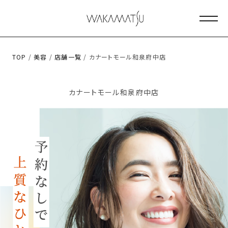
メニ
TOP
/
美容
/
店舗一覧
/ カナートモール和泉府中店
カナートモール和泉府中店