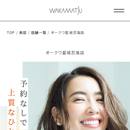
メニ
TOP
/
美容
/
店舗一覧
/ オークワ葛城忍海店
オークワ葛城忍海店