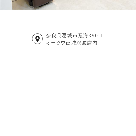
奈良県葛城市忍海390-1
オークワ葛城忍海店内