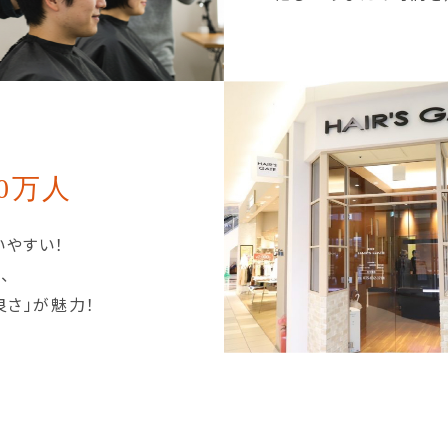
0万人
いやすい！
、
良さ」が魅力！