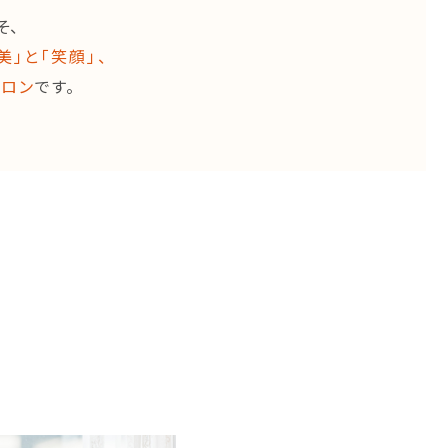
そ、
美」と「笑顔」、
サロン
です。