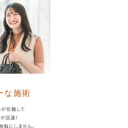
ーな施術
トが在籍して
間が迅速！
無駄にしません。